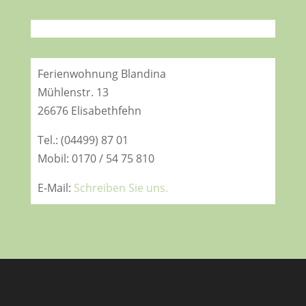
Ferienwohnung Blandina
Mühlenstr. 13
26676 Elisabethfehn
Tel.: (04499) 87 01
Mobil: 0170 / 54 75 810
E-Mail:
Schreiben Sie uns.